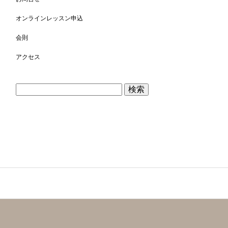
オンラインレッスン申込
会則
アクセス
検
索: