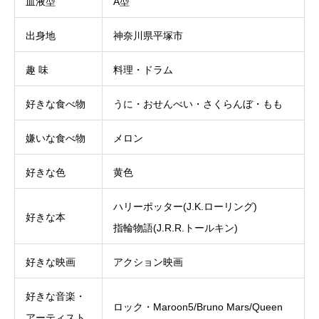
血液型
A型
出身地
神奈川県平塚市
趣 味
料理・ドラム
好きな食べ物
うに・おせんべい・さくらんぼ・もも
嫌いな食べ物
メロン
好きな色
黄色
ハリーポッター(J.K.ローリング)
好きな本
指輪物語(J.R.R.トールキン)
好きな映画
アクション映画
好きな音楽・
ロック・Maroon5/Bruno Mars/Queen
アーティスト