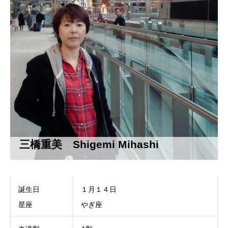
三橋重美 Shigemi Mihashi
誕生日
１月１４日
星座
やぎ座