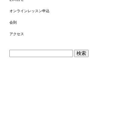
オンラインレッスン申込
会則
アクセス
検
索: