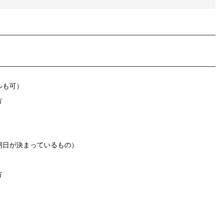
ルも可）
方
期日が決まっているもの）
方