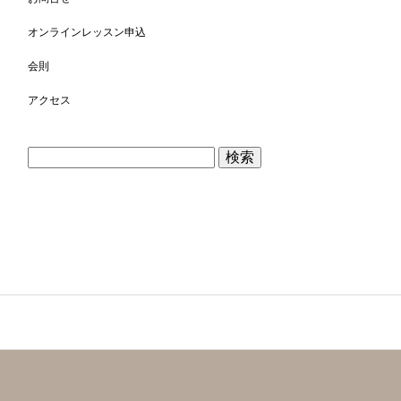
オンラインレッスン申込
会則
アクセス
検
索: