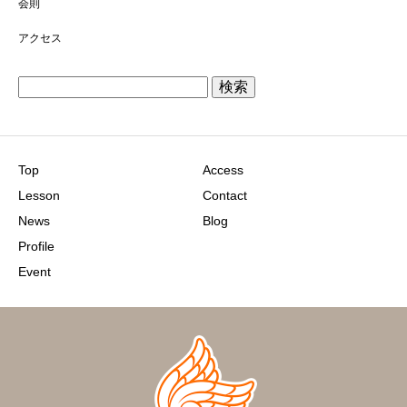
会則
アクセス
検
索:
Top
Access
Lesson
Contact
News
Blog
Profile
Event