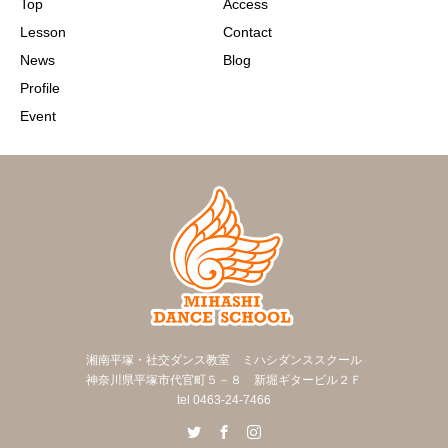
Top
Access
Lesson
Contact
News
Blog
Profile
Event
湘南平塚・社交ダンス教室 ミハシダンススクール
神奈川県平塚市代官町５－８ 新堀ギタービル２Ｆ
tel 0463-24-7466